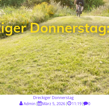
iger Donnerstag
Dreckiger Donnerstag
Admin
März 5, 2026
11:19
0
|
|
|