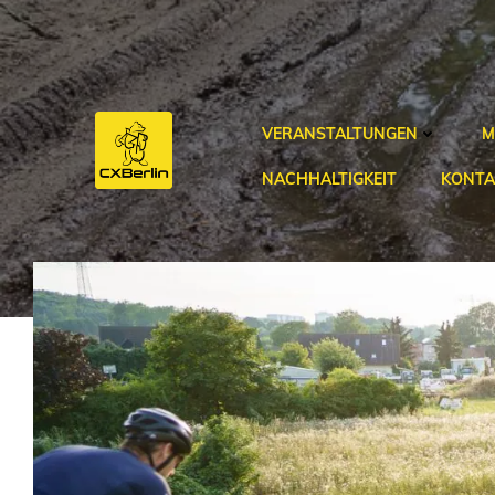
Zum
Inhalt
springen
VERANSTALTUNGEN
M
NACHHALTIGKEIT
KONTA