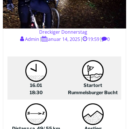
Dreckiger Donnerstag
Admin
Januar 14, 2025
19:59
0
|
|
|
16.01
Startort
18:30
Rummelsburger Bucht
Distanz ca. 49/ 55 km
Anstieg