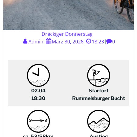
Dreckiger Donnerstag
Admin
März 30, 2026
18:23
0
|
|
|
02.04
Startort
18:30
Rummelsburger Bucht
ca. 53/58
km
Anstieg