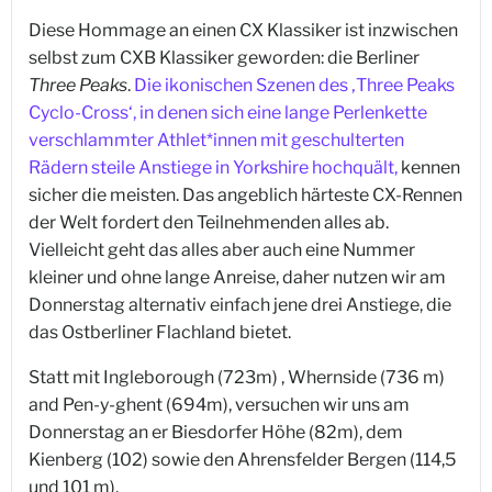
Diese Hommage an einen CX Klassiker ist inzwischen
selbst zum CXB Klassiker geworden: die Berliner
Three Peaks
.
Die ikonischen Szenen des ‚Three Peaks
Cyclo-Cross‘, in denen sich eine lange Perlenkette
verschlammter Athlet*innen mit geschulterten
Rädern steile Anstiege in Yorkshire hochquält,
kennen
sicher die meisten. Das angeblich härteste CX-Rennen
der Welt fordert den Teilnehmenden alles ab.
Vielleicht geht das alles aber auch eine Nummer
kleiner und ohne lange Anreise, daher nutzen wir am
Donnerstag alternativ einfach jene drei Anstiege, die
das Ostberliner Flachland bietet.
Statt mit Ingleborough (723m) , Whernside (736 m)
and Pen-y-ghent (694m), versuchen wir uns am
Donnerstag an er Biesdorfer Höhe (82m), dem
Kienberg (102) sowie den Ahrensfelder Bergen (114,5
und 101 m).