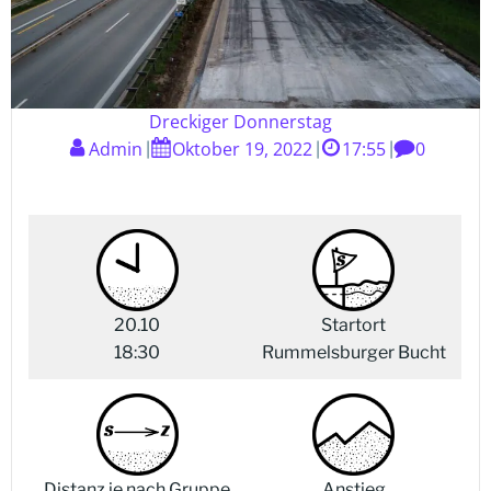
Dreckiger Donnerstag
Admin
Oktober 19, 2022
17:55
0
|
|
|
20.10
Startort
18:30
Rummelsburger Bucht
Distanz je nach Gruppe
Anstieg