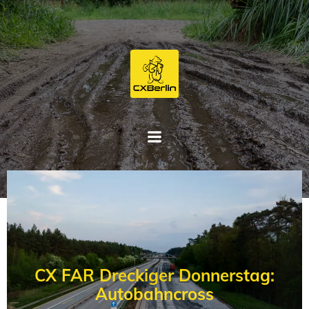
Zum
Inhalt
springen
CX FAR Dreckiger Donnerstag:
Autobahncross