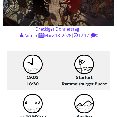
Dreckiger Donnerstag
Admin
März 18, 2026
17:17
0
|
|
|
19.03
Startort
18:30
Rummelsburger Bucht
ca. 57/62
km
Anstieg