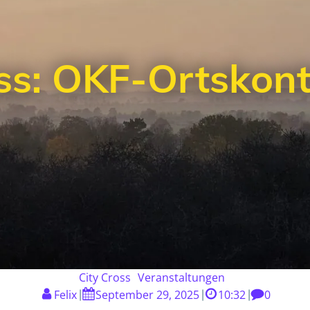
ss: OKF-Ortskont
City Cross
Veranstaltungen
Felix
September 29, 2025
10:32
0
|
|
|