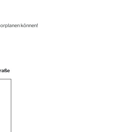
 vorplanen können!
traße