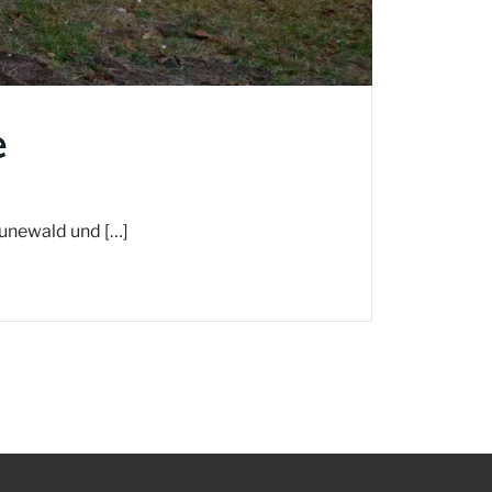
e
runewald und […]