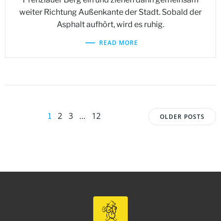
weiter Richtung Außenkante der Stadt. Sobald der
Asphalt aufhört, wird es ruhig.
READ MORE
Posts
Posts
Page
Page
Page
2
3
12
Page
1
…
OLDER POSTS
navigation
navigat