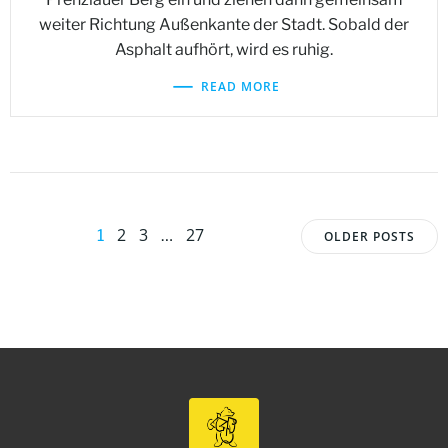
weiter Richtung Außenkante der Stadt. Sobald der
Asphalt aufhört, wird es ruhig.
READ MORE
Posts
Posts
Page
Page
Page
2
3
27
Page
1
…
OLDER POSTS
navigation
navigat