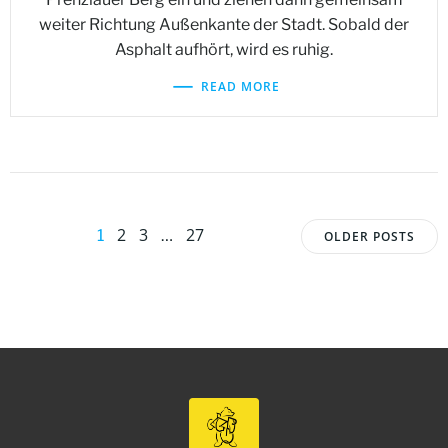
weiter Richtung Außenkante der Stadt. Sobald der
Asphalt aufhört, wird es ruhig.
READ MORE
Posts
Posts
Page
Page
Page
2
3
27
Page
1
…
OLDER POSTS
navigation
navigat