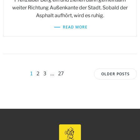
weiter Richtung Außenkante der Stadt. Sobald der
Asphalt aufhört, wird es ruhig.
READ MORE
Posts
Posts
Page
Page
Page
2
3
27
Page
1
…
OLDER POSTS
navigation
navigat