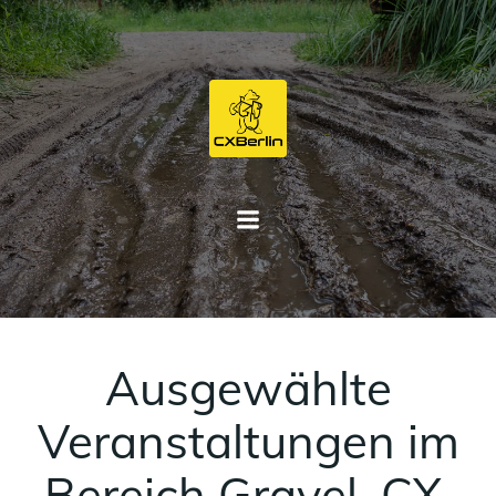
Zum
Inhalt
springen
Ausgewählte
Veranstaltungen im
Bereich Gravel, CX,