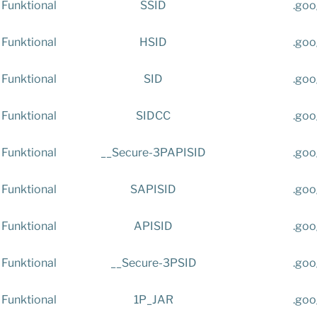
Funktional
SSID
.goo
Funktional
HSID
.goo
Funktional
SID
.goo
Funktional
SIDCC
.goo
Funktional
__Secure-3PAPISID
.goo
Funktional
SAPISID
.goo
Funktional
APISID
.goo
Funktional
__Secure-3PSID
.goo
Funktional
1P_JAR
.goo