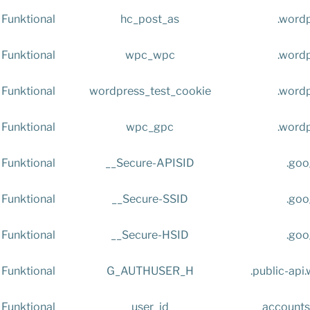
Funktional
hc_post_as
.word
Funktional
wpc_wpc
.word
Funktional
wordpress_test_cookie
.word
Funktional
wpc_gpc
.word
Funktional
__Secure-APISID
.goo
Funktional
__Secure-SSID
.goo
Funktional
__Secure-HSID
.goo
Funktional
G_AUTHUSER_H
.public-ap
Funktional
user_id
accounts