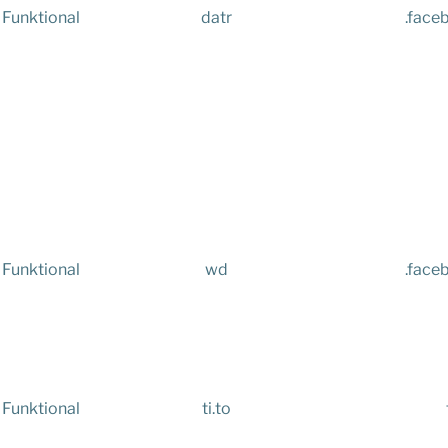
Funktional
datr
.face
Funktional
wd
.face
Funktional
ti.to