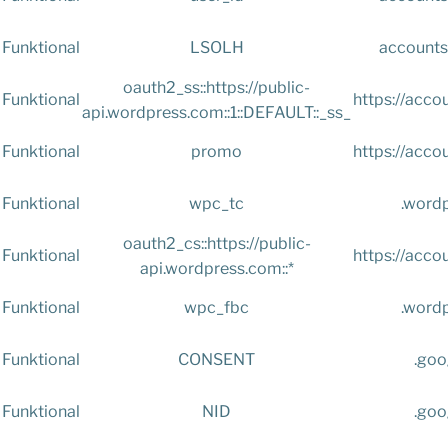
Funktional
LSOLH
accounts
oauth2_ss::https://public-
Funktional
https://acc
api.wordpress.com::1::DEFAULT::_ss_
Funktional
promo
https://acc
Funktional
wpc_tc
.word
oauth2_cs::https://public-
Funktional
https://acc
api.wordpress.com::*
Funktional
wpc_fbc
.word
Funktional
CONSENT
.goo
Funktional
NID
.goo