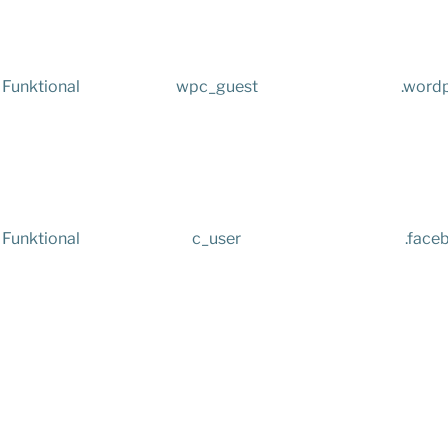
Funktional
wpc_guest
.word
Funktional
c_user
.face