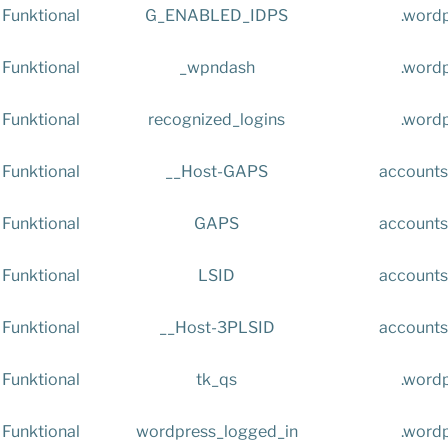
Funktional
G_ENABLED_IDPS
.word
Funktional
_wpndash
.word
Funktional
recognized_logins
.word
Funktional
__Host-GAPS
accounts
Funktional
GAPS
accounts
Funktional
LSID
accounts
Funktional
__Host-3PLSID
accounts
Funktional
tk_qs
.word
Funktional
wordpress_logged_in
.word