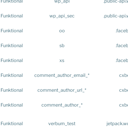
Funktional
wp_api
.public-ap
Funktional
wp_api_sec
.public-ap
Funktional
oo
.face
Funktional
sb
.face
Funktional
xs
.face
Funktional
comment_author_email_*
cxbe
Funktional
comment_author_url_*
cxbe
Funktional
comment_author_*
cxbe
Funktional
verbum_test
jetpack.w