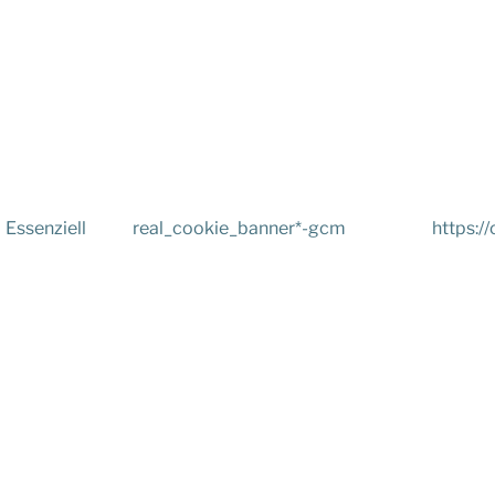
Essenziell
real_cookie_banner*-gcm
https://