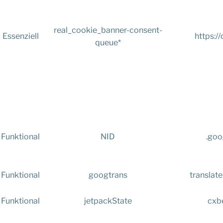
real_cookie_banner-consent-
Essenziell
https://
queue*
Funktional
NID
.goo
Funktional
googtrans
translat
Funktional
jetpackState
cxbe