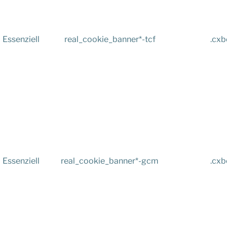
Essenziell
real_cookie_banner*-tcf
.cxb
Essenziell
real_cookie_banner*-gcm
.cxb