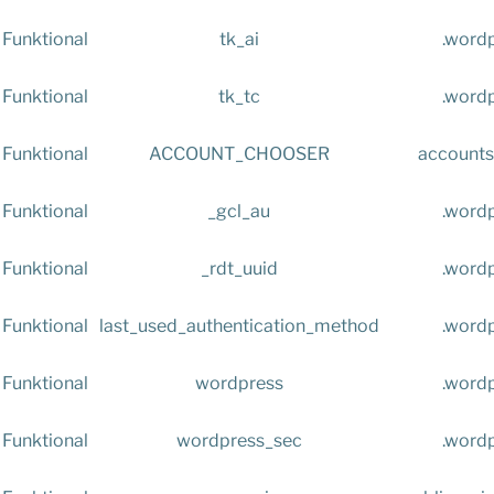
Funktional
tk_ai
.word
Funktional
tk_tc
.word
Funktional
ACCOUNT_CHOOSER
accounts
Funktional
_gcl_au
.word
Funktional
_rdt_uuid
.word
Funktional
last_used_authentication_method
.word
Funktional
wordpress
.word
Funktional
wordpress_sec
.word